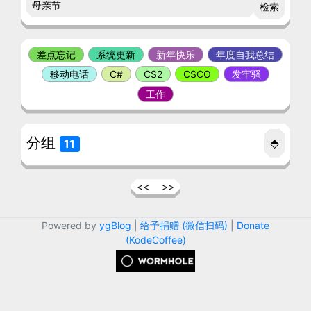
检索
差点忘记
系统更新
新年快乐
年度自我总结
移动电话
C#
CS2
CSCO
发牢骚
工作
分组
⬘
11
<<
>>
Powered by
ygBlog
|
给予捐赠 (微信扫码)
|
Donate
(KodeCoffee)