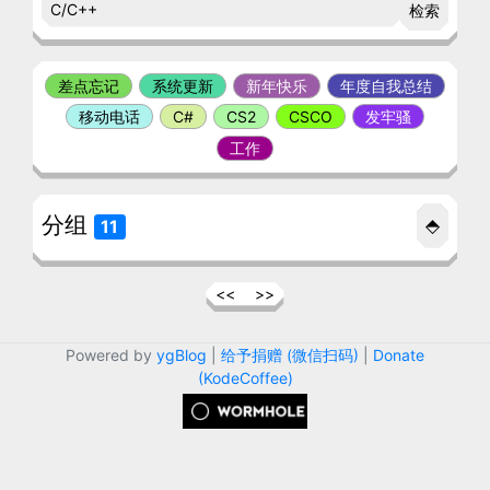
检索
差点忘记
系统更新
新年快乐
年度自我总结
移动电话
C#
CS2
CSCO
发牢骚
工作
分组
⬘
11
<<
>>
Powered by
ygBlog
|
给予捐赠 (微信扫码)
|
Donate
(KodeCoffee)