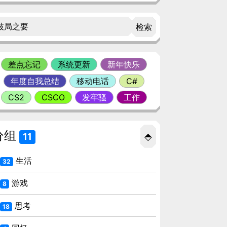
检索
差点忘记
系统更新
新年快乐
年度自我总结
移动电话
C#
CS2
CSCO
发牢骚
工作
分组
⬘
11
生活
32
游戏
8
思考
18