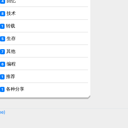
回忆
4
技术
8
转载
1
生存
5
其他
7
编程
6
推荐
1
各种分享
1
ee)