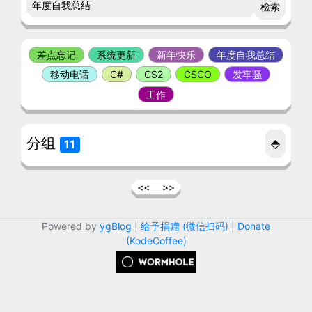
检索
差点忘记
系统更新
新年快乐
年度自我总结
移动电话
C#
CS2
CSCO
发牢骚
工作
分组
⬘
11
<<
>>
Powered by
ygBlog
|
给予捐赠 (微信扫码)
|
Donate
(KodeCoffee)