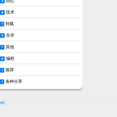
回忆
4
技术
8
转载
1
生存
5
其他
7
编程
6
推荐
1
各种分享
1
ee)