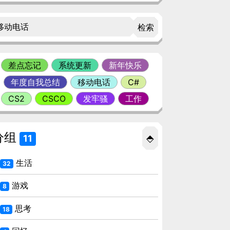
检索
差点忘记
系统更新
新年快乐
年度自我总结
移动电话
C#
CS2
CSCO
发牢骚
工作
分组
⬘
11
生活
32
游戏
8
思考
18