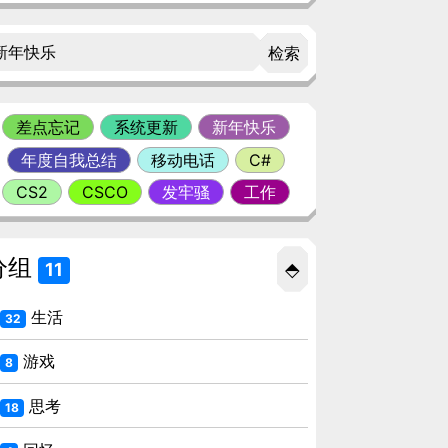
检索
差点忘记
系统更新
新年快乐
年度自我总结
移动电话
C#
CS2
CSCO
发牢骚
工作
分组
⬘
11
生活
32
游戏
8
思考
18