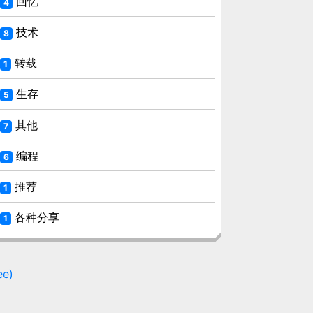
回忆
4
技术
8
转载
1
生存
5
其他
7
编程
6
推荐
1
各种分享
1
ee)