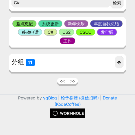
检索
差点忘记
系统更新
新年快乐
年度自我总结
移动电话
C#
CS2
CSCO
发牢骚
工作
分组
⬘
11
<<
>>
Powered by
ygBlog
|
给予捐赠 (微信扫码)
|
Donate
(KodeCoffee)