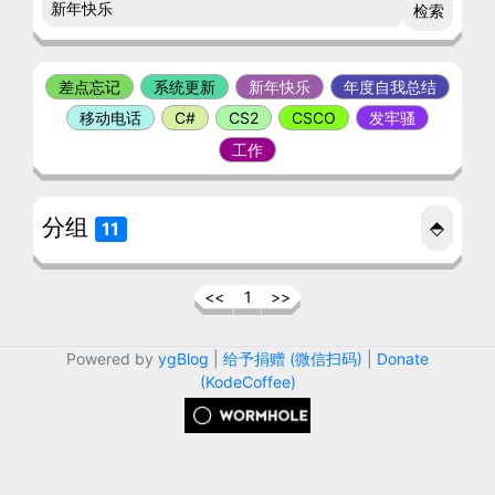
检索
差点忘记
系统更新
新年快乐
年度自我总结
移动电话
C#
CS2
CSCO
发牢骚
工作
分组
⬘
11
<<
1
>>
Powered by
ygBlog
|
给予捐赠 (微信扫码)
|
Donate
(KodeCoffee)