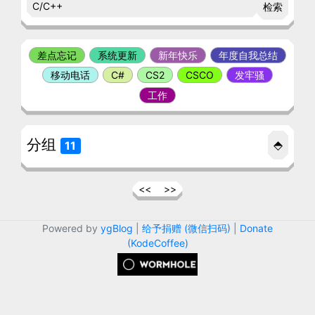
检索
差点忘记
系统更新
新年快乐
年度自我总结
移动电话
C#
CS2
CSCO
发牢骚
工作
分组
⬘
11
<<
>>
Powered by
ygBlog
|
给予捐赠 (微信扫码)
|
Donate
(KodeCoffee)