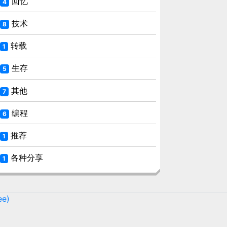
回忆
4
技术
8
转载
1
生存
5
其他
7
编程
6
推荐
1
各种分享
1
ee)