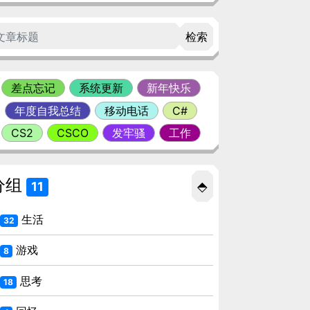
检索
差点忘记
系统更新
新年快乐
年度自我总结
移动电话
C#
CS2
CSCO
发牢骚
工作
分组
⬘
11
生活
32
游戏
8
思考
18