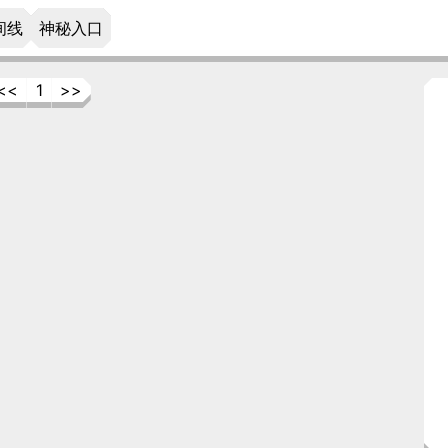
间线
神秘入口
<<
1
>>