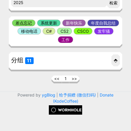
检索
差点忘记
系统更新
新年快乐
年度自我总结
移动电话
C#
CS2
CSCO
发牢骚
工作
分组
⬘
11
<<
1
>>
Powered by
ygBlog
|
给予捐赠 (微信扫码)
|
Donate
(KodeCoffee)