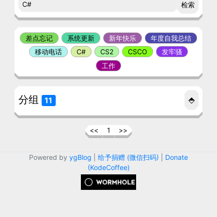
检索
差点忘记
系统更新
新年快乐
年度自我总结
移动电话
C#
CS2
CSCO
发牢骚
工作
分组
⬘
11
<<
1
>>
Powered by
ygBlog
|
给予捐赠 (微信扫码)
|
Donate
(KodeCoffee)