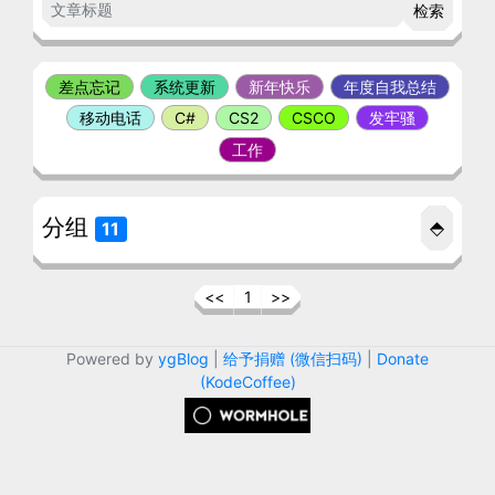
检索
差点忘记
系统更新
新年快乐
年度自我总结
移动电话
C#
CS2
CSCO
发牢骚
工作
分组
⬘
11
<<
1
>>
Powered by
ygBlog
|
给予捐赠 (微信扫码)
|
Donate
(KodeCoffee)