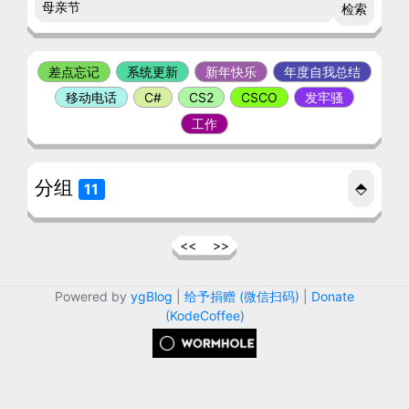
检索
差点忘记
系统更新
新年快乐
年度自我总结
移动电话
C#
CS2
CSCO
发牢骚
工作
分组
⬘
11
<<
>>
Powered by
ygBlog
|
给予捐赠 (微信扫码)
|
Donate
(KodeCoffee)