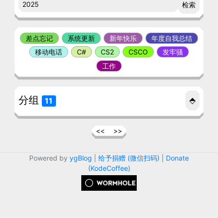
检索
差点忘记
系统更新
新年快乐
年度自我总结
移动电话
C#
CS2
CSCO
发牢骚
工作
分组
⬘
11
<<
>>
Powered by
ygBlog
|
给予捐赠 (微信扫码)
|
Donate
(KodeCoffee)