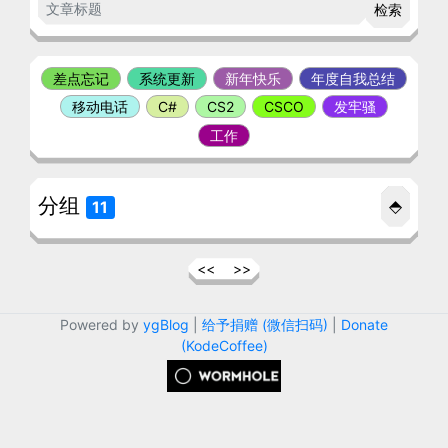
检索
差点忘记
系统更新
新年快乐
年度自我总结
移动电话
C#
CS2
CSCO
发牢骚
工作
分组
⬘
11
<<
>>
Powered by
ygBlog
|
给予捐赠 (微信扫码)
|
Donate
(KodeCoffee)