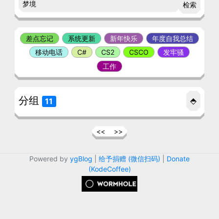
检索
差点忘记
系统更新
新年快乐
年度自我总结
移动电话
C#
CS2
CSCO
发牢骚
工作
分组
⬘
11
<<
>>
Powered by
ygBlog
|
给予捐赠 (微信扫码)
|
Donate
(KodeCoffee)