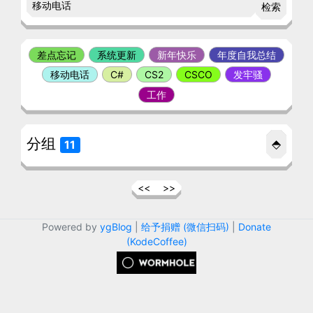
检索
差点忘记
系统更新
新年快乐
年度自我总结
移动电话
C#
CS2
CSCO
发牢骚
工作
分组
⬘
11
<<
>>
Powered by
ygBlog
|
给予捐赠 (微信扫码)
|
Donate
(KodeCoffee)