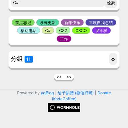
检索
差点忘记
系统更新
新年快乐
年度自我总结
移动电话
C#
CS2
CSCO
发牢骚
工作
分组
⬘
11
<<
>>
Powered by
ygBlog
|
给予捐赠 (微信扫码)
|
Donate
(KodeCoffee)