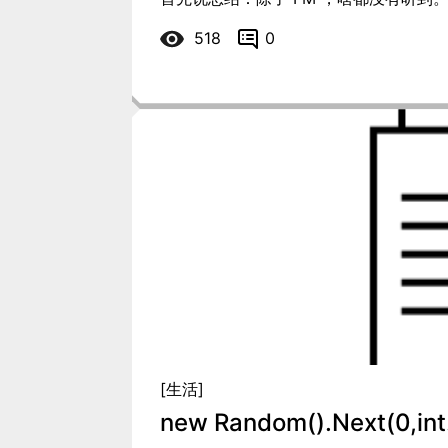
518
0
[生活]
new Random().Next(0,int