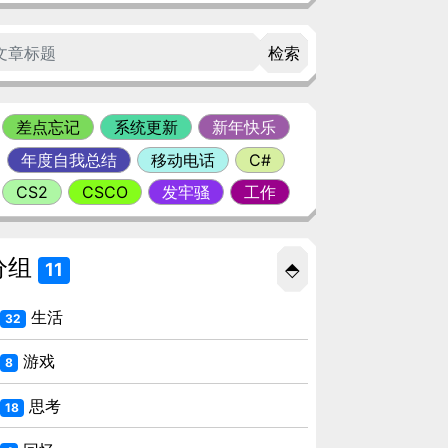
检索
差点忘记
系统更新
新年快乐
年度自我总结
移动电话
C#
CS2
CSCO
发牢骚
工作
分组
⬘
11
生活
32
游戏
8
思考
18