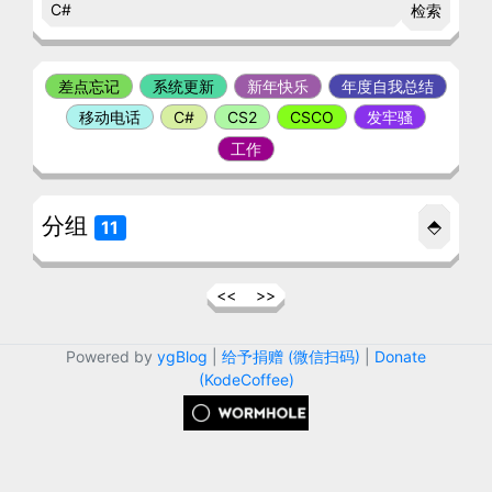
检索
差点忘记
系统更新
新年快乐
年度自我总结
移动电话
C#
CS2
CSCO
发牢骚
工作
分组
⬘
11
<<
>>
Powered by
ygBlog
|
给予捐赠 (微信扫码)
|
Donate
(KodeCoffee)