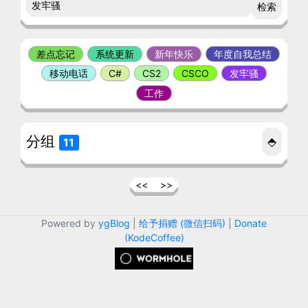
检索
差点忘记
系统更新
新年快乐
年度自我总结
移动电话
C#
CS2
CSCO
发牢骚
工作
分组
⬘
11
<<
>>
Powered by
ygBlog
|
给予捐赠 (微信扫码)
|
Donate
(KodeCoffee)