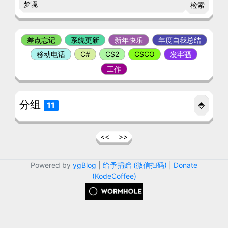
检索
差点忘记
系统更新
新年快乐
年度自我总结
移动电话
C#
CS2
CSCO
发牢骚
工作
分组
⬘
11
<<
>>
Powered by
ygBlog
|
给予捐赠 (微信扫码)
|
Donate
(KodeCoffee)