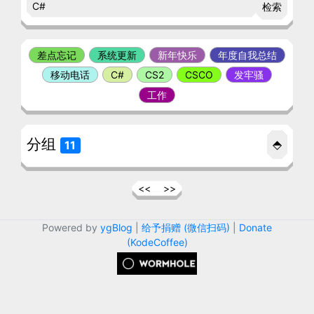
检索
差点忘记
系统更新
新年快乐
年度自我总结
移动电话
C#
CS2
CSCO
发牢骚
工作
分组
⬘
11
<<
>>
Powered by
ygBlog
|
给予捐赠 (微信扫码)
|
Donate
(KodeCoffee)