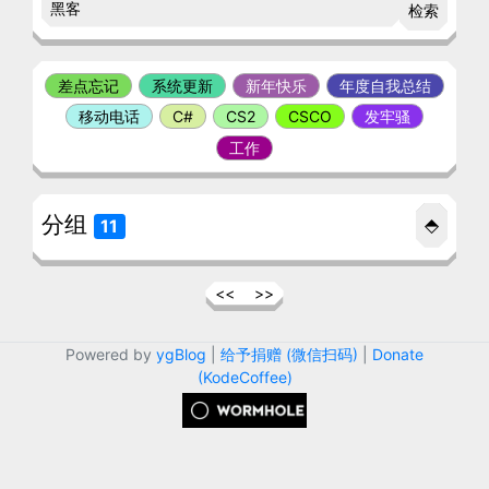
检索
差点忘记
系统更新
新年快乐
年度自我总结
移动电话
C#
CS2
CSCO
发牢骚
工作
分组
⬘
11
<<
>>
Powered by
ygBlog
|
给予捐赠 (微信扫码)
|
Donate
(KodeCoffee)