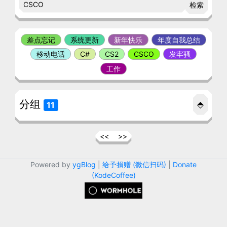
检索
差点忘记
系统更新
新年快乐
年度自我总结
移动电话
C#
CS2
CSCO
发牢骚
工作
分组
⬘
11
<<
>>
Powered by
ygBlog
|
给予捐赠 (微信扫码)
|
Donate
(KodeCoffee)