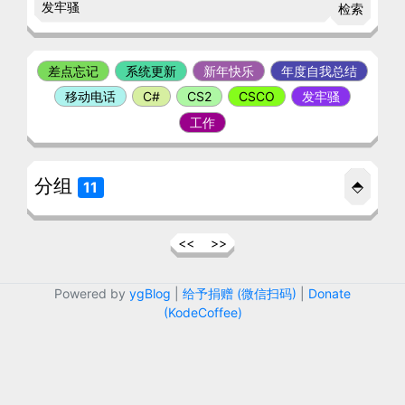
检索
差点忘记
系统更新
新年快乐
年度自我总结
移动电话
C#
CS2
CSCO
发牢骚
工作
分组
⬘
11
<<
>>
Powered by
ygBlog
|
给予捐赠 (微信扫码)
|
Donate
(KodeCoffee)