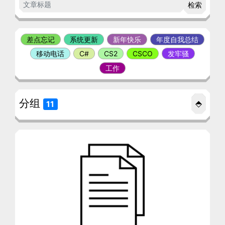
检索
差点忘记
系统更新
新年快乐
年度自我总结
移动电话
C#
CS2
CSCO
发牢骚
工作
分组
⬘
11