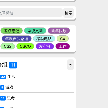
检索
差点忘记
系统更新
新年快乐
年度自我总结
移动电话
C#
CS2
CSCO
发牢骚
工作
分组
⬘
11
生活
32
游戏
8
思考
18