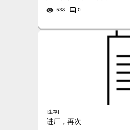
538
0
[生存]
进厂，再次